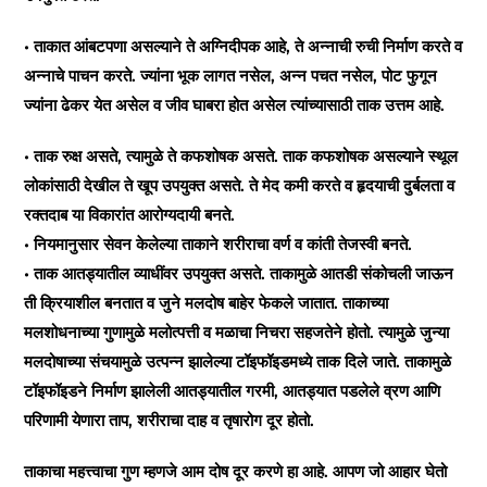
• ताकात आंबटपणा असल्याने ते अग्निदीपक आहे, ते अन्नाची रुची निर्माण करते व
अन्नाचे पाचन करते. ज्यांना भूक लागत नसेल, अन्न पचत नसेल, पोट फुगून
ज्यांना ढेकर येत असेल व जीव घाबरा होत असेल त्यांच्यासाठी ताक उत्तम आहे.
• ताक रुक्ष असते, त्यामुळे ते कफशोषक असते. ताक कफशोषक असल्याने स्थूल
लोकांसाठी देखील ते खूप उपयुक्‍त असते. ते मेद कमी करते व हृदयाची दुर्बलता व
रक्‍तदाब या विकारांत आरोग्यदायी बनते.
• नियमानुसार सेवन केलेल्या ताकाने शरीराचा वर्ण व कांती तेजस्वी बनते.
• ताक आतड्यातील व्याधींवर उपयुक्त असते. ताकामुळे आतडी संकोचली जाऊन
ती क्रियाशील बनतात व जुने मलदोष बाहेर फेकले जातात. ताकाच्या
मलशोधनाच्या गुणामुळे मलोत्पत्ती व मळाचा निचरा सहजतेने होतो. त्यामुळे जुन्या
मलदोषाच्या संचयामुळे उत्पन्न झालेल्या टॉइफॉइडमध्ये ताक दिले जाते. ताकामुळे
टॉइफॉइडने निर्माण झालेली आतड्यातील गरमी, आतड्यात पडलेले व्रण आणि
परिणामी येणारा ताप, शरीराचा दाह व तृषारोग दूर होतो.
ताकाचा महत्त्वाचा गुण म्हणजे आम दोष दूर करणे हा आहे. आपण जो आहार घेतो