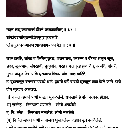
तक्रं लघु कषायाम्लं दीपनं कफवातजित्‌ ॥ ३४ ॥
शोफोदरार्शोग्रहणीदोषमूत्रग्रहारुचीः
प्लीहगुल्मघृतव्यापग्द्रपाण्डवामयाज्जयेत्‌ ॥ ३५ ॥
ताक हलकें, आंबट व किंचित्‌ तुरट, वातनाशक, कफघ्न व दीपक असून सूज,
उदर, मूळव्याध, संग्रहणी, मूत्ररोग, ग्रह ( बालग्रह इत्यादि ), अरुचि, पांथरी,
गुल्म, पांडू व विष आणि घृतजन्य विकार यांचा नाश करिते.
हा दुधापासून बनणारा पदार्थ आहे. दुधाचे दही व दही घुसळून ताक केले जाते. याचे
दोन प्रकार असतात.
१] सजल म्हणजे पाणी घालून घुसळलेले. सजलाचे हे दोन प्रकार होतात.
अ] सस्नेह – स्निग्धता असलले – लोणी असलेले
ब] नि: स्नेह – स्निग्धता नसलेले. लोणी नसलेले
[२] निर्जल म्हणजे पाणी न घालता घुसळलेल्या दह्यापासून बनविलेले.
पाणी न घालता सायीचे दही घुसळून तयार होणाऱ्या पदार्थास ‘घोल’ असे म्हणतात.