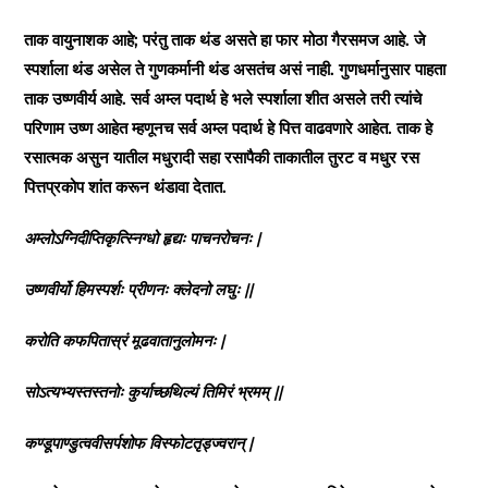
ताक वायुनाशक आहे; परंतु ताक थंड असते हा फार मोठा गैरसमज आहे. जे
स्पर्शाला थंड असेल ते गुणकर्मानी थंड असतंच असं नाही. गुणधर्मानुसार पाहता
ताक उष्णवीर्य आहे. सर्व अम्ल पदार्थ हे भले स्पर्शाला शीत असले तरी त्यांचे
परिणाम उष्ण आहेत म्हणूनच सर्व अम्ल पदार्थ हे पित्त वाढवणारे आहेत. ताक हे
रसात्मक असुन यातील मधुरादी सहा रसापैकी ताकातील तुरट व मधुर रस
पित्तप्रकोप शांत करून थंडावा देतात.
अम्लोऽग्निदीप्तिकृत्स्निग्धो हृद्यः पाचनरोचनः |
उष्णवीर्यो हिमस्पर्शः प्रीणनः क्लेदनो लघुः ||
करोति कफपितास्रं मूढवातानुलोमनः |
सोऽत्यभ्यस्तस्तनोः कुर्याच्छथिल्यं तिमिरं भ्रमम् ||
कण्डूपाण्डुत्ववीसर्पशोफ विस्फोटतृड्ज्वरान् |