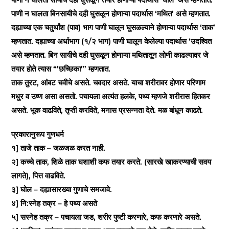
पाणी न घालता बिनसायीचे दही घुसळून होणाऱ्या पदार्थास ‘मथित’ असे म्हणतात.
दह्याच्या एक चतुर्थांश (पाव) भाग पाणी घालून घुसळल्याने होणाऱ्या पदार्थास ‘ताक’
म्हणतात. दह्याच्या अर्धाभाग (१/२ भाग) पाणी घालून केलेल्या पदार्थास ‘उदश्वित
असे म्हणतात. बिन सायीचे दही घुसळून होणाऱ्या मथितातून लोणी काढल्यावर जे
तयार होते त्यास “’छच्छिका”’ म्हणतात.
ताक तुरट, आंबट चवीचे असते. चवदार असते. याचा शरीरावर होणार परिणाम
मधुर व उष्ण असा असतो. पचायला अत्यंत हलके, पथ्य म्हणजे शरीरास हितकर
असते. भूक वाढविते, तृप्ती करविते, मनास प्रसन्नता देते. मळ बांधून काढते.
प्रकारानुरूप गुणधर्म
१] ताजे ताक – जळजळ करत नाही.
२] कच्चे ताक, शिळे ताक घशाशी कफ तयार करते. (सारखे खाकरण्याची सवय
लागते), पित्त वाढविते.
३] घोल – दह्यासारख्या गुणाचे समजावे.
४] नि:स्नेह तक्र – हे पथ्य असते
५] सस्नेह तक्र – पचायला जड, शरीर पुष्टी करणारे, कफ करणारे असते.