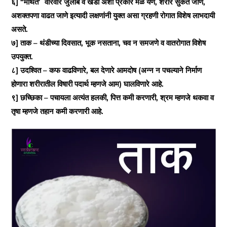
६] “मथित’ वारंवार जुलाब व खडा अशा प्रकारे मळ येणे, शरीर सुकत जाणे,
अशक्तपणा वाढत जाणे इत्यादी लक्षणांनी युक्त असा ग्रहणी रोगात विशेष लाभदायी
असते.
७] ताक – थंडीच्या दिवसात, भूक नसताना, चव न समजणे व वातरोगात विशेष
उपयुक्त.
८] उदश्वित – कफ वाढविणारे, बल देणारे आमदोष (अन्न न पचल्याने निर्माण
होणारा शरीरातील विषारी पदार्थ म्हणजे आम) घालविणारे आहे.
९] छच्छिका – पचायला अत्यंत हलकी, पित्त कमी करणारी, श्रम म्हणजे थकवा व
तृषा म्हणजे तहान कमी करणारी आहे.