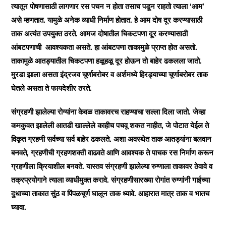
त्यातून पोषणासाठी लागणार रस पचन न होता तसाच पडून राहतो त्याला ‘आम’
असे म्हणतात. यामुळे अनेक व्याधी निर्माण होतात. हे आम दोष दूर करण्यासाठी
ताक अत्यंत उपयुक्त ठरते. आमज दोषातील चिकटपणा दूर करण्यासाठी
आंबटपणाची आवश्यकता असते. हा आंबटपणा ताकामुळे प्राप्त होत असतो.
ताकामुळे आतड्यातील चिकटपणा हळूहळू दूर होऊन तो बाहेर ढकलला जातो.
मुरडा झाला असता इंद्रजव चूर्णाबरोबर व अर्शमध्ये हिरड्याच्या चूर्णाबरोबर ताक
घेतले असता ते फायदेशीर ठरते.
संग्रहणी झालेल्या रोग्यांना केवळ ताकावरच राहण्याचा सल्ला दिला जातो. जेव्हा
कमकुवत झालेली आतडी खाल्लेले काहीच पचवू शकत नाहीत, जे पोटात येईल ते
विकृत ग्रहणी सर्वच्या सर्व बाहेर ढकलते. अशा अवस्थेत ताक आतड्यांना बलवान
बनवते, ग्रहणीची ग्रहणशक्ती वाढवते आणि आवश्यक ते पाचक रस निर्माण करून
ग्रहणीला क्रियाशील बनवते. यास्तव संग्रहणी झालेल्या रुग्णाला ताकावर ठेवावे व
तक्रप्रयोगाने त्याला व्याधीमुक्‍त करावे. संग्रहणीसारख्या रोगांत रुग्णांनी गाईच्या
दुधाच्या ताकात सुंठ व पिंपळचूर्ण घालून ताक ध्यावे. आहारात मात्र ताक व भातच
घ्यावा.