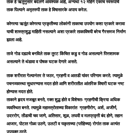
ताक हे ऋतुनुसार बदलणे आवश्यक आहे, अन्यथा १२ महिने एकाच स्वरूपाचे
ताक पिल्याने अमृतरुपी ताक हे विषासारके अपाय करेल.
कोणत्या ऋतूंत कोणत्या प्रकृतीच्या लोकांनी ताकाचा उपयोग कशा प्रकारे करावा
याची शास्त्रशुद्ध माहिती नसल्याने अशा प्रकारे ताकाविषयी बरेच गैरसमज निर्माण
झाला आहे.
ताजे गोड दह्याचे बनविले ताक तुरट किंचित कडु व गोड असल्याने पित्तशामक
असल्याने ते थंडावा व पोषक घटक देणारे असते.
ताक शरीरात गेल्यानंतर ते जठर, ग्रहणी व आतडी यांवर परिणाम करते. त्यामुळे
पचनव्यवस्था सुधारण्यास मदत होते आणि शरीरातील आंतरिक विषारी घटक नष्ट
होण्यास मदत होते.
ताकाने हृदय मजबूत बनते, रक्‍त शुद्ध होते व विशेषतः ग्रहणीची क्रिया अधिक
व्यवस्थित बनते. त्यामुळे महास्त्रोताच्या विकारांत ग्रहणीरोग, अर्श, अजीर्ण,
उदररोग, तोंडाची चव जाणे, अतिसार, शूळ, लघवी व मलप्रवृत्ती बंद होणे, तहान
आजार, पोटात गोळा उठणे, उलटी व यकृताच्या (प्लीहेच्या) रोगांत ताक अत्यंत
उपयुक्त ठरते.