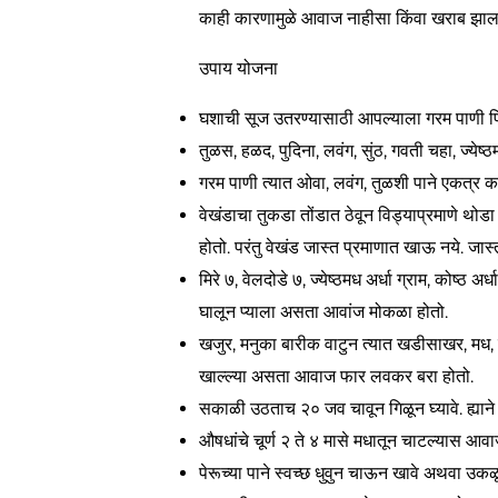
काही कारणामुळे आवाज नाहीसा किंवा खराब झा
उपाय योजना
घशाची सूज उतरण्यासाठी आपल्याला गरम पाणी पिण्य
तुळस, हळद, पुदिना, लवंग, सुंठ, गवती चहा, ज्येष्ठ
गरम पाणी त्यात ओवा, लवंग, तुळशी पाने एकत्र 
वेखंडाचा तुकडा तोंडात ठेवून विड्याप्रमाणे थोडा
होतो. परंतु वेखंड जास्त प्रमाणात खाऊ नये. जास्त 
मिरे ७, वेलदोडे ७, ज्येष्ठमध अर्धा ग्राम, कोष्ठ अ
घालून प्याला असता आवांज मोकळा होतो.
खजुर, मनुका बारीक वाटुन त्यात खडीसाखर, मध, 
खाल्ल्या असता आवाज फार लवकर बरा होतो.
सकाळी उठताच २० जव चावून गिळून घ्यावे. ह्यान
औषधांचे चूर्ण २ ते ४ मासे मधातून चाटल्यास आव
पेरूच्या पाने स्वच्छ धुवुन चाऊन खावे अथवा उकळू