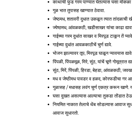
काथाची फुड गरम पाण्यात घेतल्यास घसा मोकळा 
गुळ भात तुपासह खाण्यात ठेवावा.
जेष्ठमध, शतावरी दुधात उकळून त्यात तांदळाची ख
ज्येष्ठमध, आंवळकठी, खडीसाखर यांचा काढा द्यावा
गाईच्या गरम दुधांत साखर व मिरपूड टाकून तें प्यावे
गाईच्या दुधांत आवळकाठीचें चुर्ण द्यावे.
भोजन झाल्यावर तूप, मिरपूड घाळून प्यावयास द्यावे
पिंपळी, पिंपळमूळ, मिरे, सुंठ, यांचें चूणे गोमूत्रात द्या
सुंठ, मिरें, पिंपळी, हिरडा, बेहडा, आंवळकठी, जवखार, य
मध व जेष्ठीमध पावडर व हळद, कोरफडीचा गर आ
गुळासह / मधासह लवंग चुर्ण एकत्र करून खाणे. 
घसा दुखत असल्यास आल्याचा तुकडा तोंडात ठेऊन
नियमित नाकात तेलाचे थेंब सोडल्यास आवाज सुधार
आवाज सुधारतो.