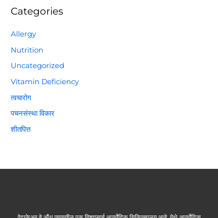
Categories
Allergy
Nutrition
Uncategorized
Vitamin Deficiency
त्वचारोग
पचनसंस्था विकार
शीतपित्त
वेदाकेअर हे औंध पुण्यातील एक विश्वासार्ह आयुर्वेदिक चिकित्सालय आहे. येथे आयुर्वेदिक