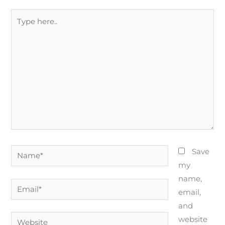
Type
here..
Name*
Save
my
name,
Email*
email,
and
Website
website