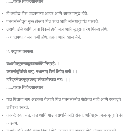
……
चरक चिकित्सास्थान
ही कावीळ पित्त वाढवणाऱ्या आहार आणि आचरणामुळे होते.
पचनसंस्थेतून सुरू होऊन पित्त रक्त आणि मांसधातूपर्यंत पसरते.
लक्षणे: डोळे आणि त्वचा पिवळी होणे, मल आणि मूत्राचा रंग पिवळा होणे,
अशक्तपणा, वजन कमी होणे, तहान आणि खाज येणे.
2.
रुद्धपथ कामला
:
रुक्षशीतगुरुस्वादुव्यायामैर्वेगनिग्रहैः ।
कफसंमूर्च्छितो वायुः स्थानात्‌ पित्तं क्षिपेत्‌ बली ।।
हरिद्रनेत्रमूत्रत्वक्‌ श्वेतवर्चस्तदा नरः ।।
……चरक चिकित्सास्थान
यात पित्ताचा मार्ग अडवला गेल्याने पित्त पचनसंस्थेत पोहोचत नाही आणि रक्ताद्वारे
शरीरात पसरते.
कारणे: रुक्ष, थंड, जड आणि गोड पदार्थांचे अति सेवन, अतिश्रम, मल-मूत्राचे वेग
अडवणे.