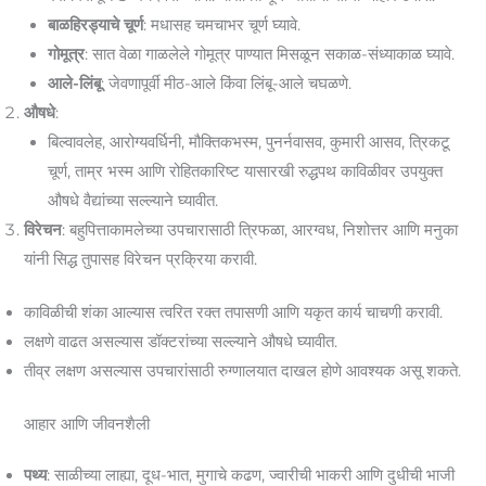
बाळहिरड्याचे चूर्ण
: मधासह चमचाभर चूर्ण घ्यावे.
गोमूत्र
: सात वेळा गाळलेले गोमूत्र पाण्यात मिसळून सकाळ-संध्याकाळ घ्यावे.
आले-लिंबू
: जेवणापूर्वी मीठ-आले किंवा लिंबू-आले चघळणे.
औषधे
:
बिल्वावलेह, आरोग्यवर्धिनी, मौक्तिकभस्म, पुनर्नवासव, कुमारी आसव, त्रिकटू
चूर्ण, ताम्र भस्म आणि रोहितकारिष्ट यासारखी रुद्धपथ काविळीवर उपयुक्त
औषधे वैद्यांच्या सल्ल्याने घ्यावीत.
विरेचन
: बहुपित्ताकामलेच्या उपचारासाठी त्रिफळा, आरग्वध, निशोत्तर आणि मनुका
यांनी सिद्ध तुपासह विरेचन प्रक्रिया करावी.
काविळीची शंका आल्यास त्वरित रक्त तपासणी आणि यकृत कार्य चाचणी करावी.
लक्षणे वाढत असल्यास डॉक्टरांच्या सल्ल्याने औषधे घ्यावीत.
तीव्र लक्षण असल्यास उपचारांसाठी रुग्णालयात दाखल होणे आवश्यक असू शकते.
आहार आणि जीवनशैली
पथ्य
: साळीच्या लाह्या, दूध-भात, मुगाचे कढण, ज्वारीची भाकरी आणि दुधीची भाजी