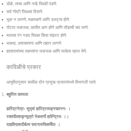
डोळे, त्वचा आणि नखे पिवळी पडणे.
सर्व गोष्टी पिवळ्या दिसणे.
भूक न लागणे, मळमळणे आणि उलट्या होणे.
पोटात जळजळ, छातीत आग होणे आणि तोंडाची चव जाणे.
मलाचा रंग गडद पिवळा किंवा पांढरट होणे.
थकवा, अशक्तपणा आणि तहान लागणे.
हातापायांच्या तळव्यांना जळजळ आणि त्वचेला खाज येणे.
काविळीचे प्रकार
आयुर्वेदानुसार कावीळ दोन प्रमुख प्रकारांमध्ये विभागली जाते:
बहुपित्त कामला
:
हारिद्रनेत्रः सुभृशं हारिद्रत्वङ्‌नखाननः ।
रक्‍तपीतशकृन्मूत्रो भेकवर्णो हतेन्द्रियः ।।
दाहविपाकदौर्बल्य सदनारुचिकर्षितः ।