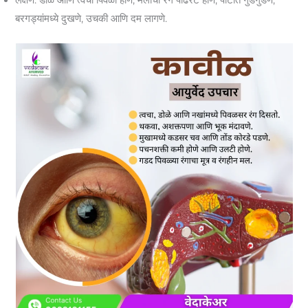
लक्षणे: डोळे आणि त्वचा पिवळी होणे, मलाचा रंग पांढरट होणे, पोटात गुडगुडणे,
बरगड्यांमध्ये दुखणे, उचकी आणि दम लागणे.