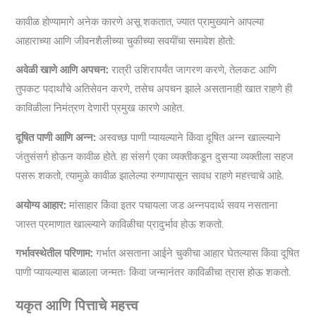
कावीळ होण्यामागे अनेक कारणे असू शकतात, ज्यात प्रामुख्याने आपल्या
आहाराच्या आणि जीवनशैलीच्या चुकीच्या सवयींचा समावेश होतो:
अवेळी खाणे आणि अपचन:
रात्री उशिरापर्यंत जागरण करणे, तेलकट आणि
तुपकट पदार्थांचे अतिसेवन करणे, तसेच अपचन झाले असतानाही खात राहणे ही
काविळीला निमंत्रण देणारी प्रमुख कारणे आहेत.
दूषित पाणी आणि अन्न:
अस्वच्छ पाणी प्यायल्याने किंवा दूषित अन्न खाल्ल्याने
जंतुसंसर्ग होऊन कावीळ होते. हा संसर्ग एका व्यक्तीकडून दुसऱ्या व्यक्तीला सहज
पसरू शकतो, त्यामुळे कावीळ झालेल्या रुग्णापासून सावध राहणे महत्त्वाचे आहे.
अयोग्य आहार:
मांसाहार किंवा इतर पचायला जड अन्नपदार्थ सवय नसताना
जास्त प्रमाणात खाल्ल्याने काविळीचा प्रादुर्भाव होऊ शकतो.
गर्भावस्थेतील परिणाम:
गर्भात असताना आईने चुकीचा आहार घेतल्यास किंवा दूषित
पाणी प्यायल्यास बाळाला जन्मतः किंवा जन्मानंतर काविळीचा त्रास होऊ शकतो.
यकृत आणि पित्ताचे महत्त्व