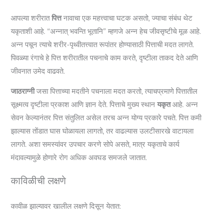
आपल्या शरीरात
पित्त
नावाचा एक महत्त्वाचा घटक असतो, ज्याचा संबंध थेट
यकृताशी आहे. “अन्नात्‌ भवन्ति भूतानि” म्हणजे अन्न हेच जीवसृष्टीचे मूळ आहे.
अन्न पचून त्याचे शरीर-पृथ्वीतत्त्वात रूपांतर होण्यासाठी पित्ताची मदत लागते.
पिवळ्या रंगाचे हे पित्त शरीरातील पचनाचे काम करते, दृष्टीला ताकद देते आणि
जीवनात उमेद वाढवते.
जाठराग्नी
जसा पित्ताच्या मदतीने पचनाला मदत करतो, त्याचप्रमाणे पित्तातील
सूक्ष्मत्व दृष्टीला प्रकाश आणि ज्ञान देते. पित्ताचे मुख्य स्थान
यकृत
आहे. अन्न
सेवन केल्यानंतर पित्त संतुलित असेल तरच अन्न योग्य प्रकारे पचते. पित्त कमी
झाल्यास तोंडात घास घोळायला लागतो, तर वाढल्यास उलटीसारखे वाटायला
लागते. अशा समस्यांवर उपचार करणे सोपे असते, मात्र यकृताचे कार्य
मंदावल्यामुळे होणारे रोग अधिक अवघड समजले जातात.
काविळीची लक्षणे
कावीळ झाल्यावर खालील लक्षणे दिसून येतात: