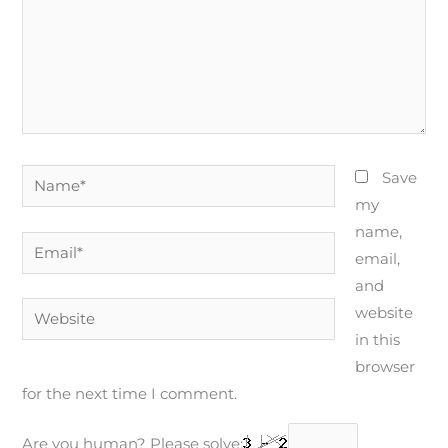
Name*
Save
my
name,
Email*
email,
and
Website
website
in this
browser
for the next time I comment.
Are you human? Please solve: