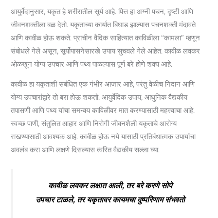
आयुर्वेदानुसार, यकृत हे शरीरातील सूर्य आहे. पित्त हा अग्नी पचन, दृष्टी आणि
जीवनशक्तीला बळ देतो. यकृताच्या कार्यात बिघाड झाल्यास पचनशक्ती मंदावते
आणि कावीळ होऊ शकते. प्राचीन वैदिक साहित्यात काविळीला “कामला” म्हणून
संबोधले गेले असून, सूर्योपासनेसारखे उपाय सुचवले गेले आहेत. कावीळ लवकर
ओळखून योग्य उपचार आणि पथ्य पाळल्यास पूर्ण बरे होणे शक्य आहे.
कावीळ हा यकृताशी संबंधित एक गंभीर आजार आहे, परंतु वेळीच निदान आणि
योग्य उपचारांद्वारे तो बरा होऊ शकतो. आयुर्वेदिक उपाय, आधुनिक वैद्यकीय
तपासणी आणि पथ्य यांचा समन्वय काविळीवर मात करण्यासाठी महत्त्वाचा आहे.
स्वच्छ पाणी, संतुलित आहार आणि निरोगी जीवनशैली यकृताचे आरोग्य
राखण्यासाठी आवश्यक आहे. कावीळ होऊ नये यासाठी प्रतिबंधात्मक उपायांचा
अवलंब करा आणि लक्षणे दिसल्यास त्वरित वैद्यकीय सल्ला घ्या.
कावीळ लवकर लक्षात आली, तर बरे करणे सोपे
उपचार टाळले, तर यकृतावर कायमचा दुष्परिणाम संभवतो