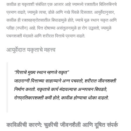
कावीळ हा यकृताशी संबंधित एक आजार आहे ज्यामध्ये रक्तातील बिलिरुबिनचे
प्रमाण वाढते, ज्यामुळे त्वचा, डोळे आणि नखे पिवळे दिसतात. आयुर्वेदानुसार,
कावीळ ही रक्तवहस्रोतसातील बिघाडामुळे होते, ज्याचे मूळ स्थान यकृत आणि
प्लीहा (स्प्लीन) आहे. पित्त दोषाच्या असंतुलनामुळे हा रोग उद्भवतो, ज्यामुळे
पचनशक्ती मंदावते आणि शरीरात पित्ताचे प्रमाण वाढते.
आयुर्वेदात यकृताचे महत्त्व
“पित्ताचे मुख्य स्थान म्हणजे यकृत”
जाठराग्नी पित्ताच्या साहाय्याने अन्न पचवतो, शरीरात जीवनशक्ती
निर्माण करतो. यकृताचे कार्य मंदावल्यास अन्नपचन बिघडते,
रोगप्रतिकारशक्ती कमी होते, कावीळ होण्याचा धोका वाढतो.
काविळीची कारणे: चुकीची जीवनशैली आणि दूषित संपर्क