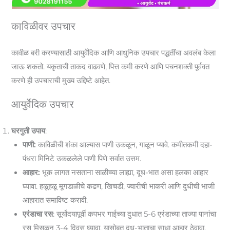
काविळीवर उपचार
कावीळ बरी करण्यासाठी आयुर्वेदिक आणि आधुनिक उपचार पद्धतींचा अवलंब केला
जाऊ शकतो. यकृताची ताकद वाढवणे, पित्त कमी करणे आणि पचनशक्ती पूर्ववत
करणे ही उपचाराची मुख्य उद्दिष्टे आहेत.
आयुर्वेदिक उपचार
घरगुती उपाय
:
पाणी:
काविळीची शंका आल्यास पाणी उकळून, गाळून प्यावे. कमीतकमी दहा-
पंधरा मिनिटे उकळलेले पाणी पिणे सर्वात उत्तम.
आहार:
भूक लागत नसताना साळीच्या लाह्या, दूध-भात असा हलका आहार
घ्यावा. हळूहळू मूगडाळीचे कढण, खिचडी, ज्वारीची भाकरी आणि दुधीची भाजी
आहारात समाविष्ट करावी.
एरंडाचा रस
: सूर्योदयापूर्वी कपभर गाईच्या दुधात 5-6 एरंडाच्या ताज्या पानांचा
रस मिसळून 3-4 दिवस घ्यावा. यासोबत दूध-भाताचा साधा आहार ठेवावा.