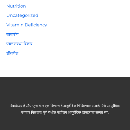
Nutrition
Uncategorized
Vitamin Deficiency
त्वचारोग
पचनसंस्था विकार
शीतपित्त
वेदाकेअर हे औंध पुण्यातील एक विश्वासार्ह आयुर्वेदिक चिकित्सालय आहे. येथे आयुर्वेदिक
उपचार मिळतात. पुणे येथील सर्वोत्तम आयुर्वेदिक डॉक्टरांचा सल्ला घ्या.