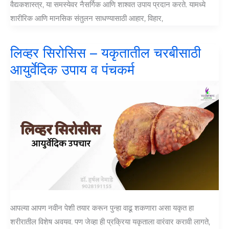
वैद्यकशास्त्र, या समस्येवर नैसर्गिक आणि शाश्वत उपाय प्रदान करते. यामध्ये
शारीरिक आणि मानसिक संतुलन साधण्यासाठी आहार, विहार,
लिव्हर सिरोसिस – यकृतातील चरबीसाठी
आयुर्वेदिक उपाय व पंचकर्म
आपल्या आपण नवीन पेशी तयार करून पुन्हा वाढू शकणारा असा यकृत हा
शरीरातील विशेष अवयव. पण जेव्हा ही प्रक्रिया यकृताला वारंवार करावी लागते,