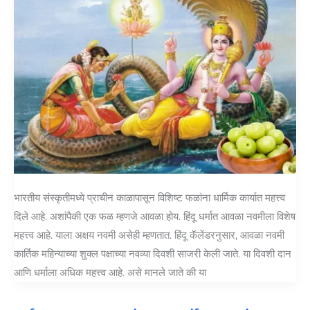
भारतीय संस्कृतीमध्ये प्राचीन काळापासून विशिष्ट फळांना धार्मिक कार्यात महत्त्व
दिले आहे. अशांपैकी एक फळ म्हणजे आवळा होय. हिंदू धर्मात आवळा नवमीला विशेष
महत्त्व आहे. याला अक्षय नवमी असेही म्हणतात. हिंदू कॅलेंडरनुसार, आवळा नवमी
कार्तिक महिन्याच्या शुक्ल पक्षाच्या नवव्या दिवशी साजरी केली जाते. या दिवशी दान
आणि धर्माला अधिक महत्त्व आहे. असे मानले जाते की या