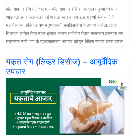
पोट साफ न होणे मलावष्टंभ – पोट साफ न होणे हा उपद्रव मनुष्यांतच फार
आढळतो. इतर प्राण्यांत कमी असतो. याचे कारण इतर प्राणी वेळच्या वेळी
मलविसर्जन करितात. पण मनुष्यप्राणी मलविसर्जनाची हयगय करितो. जेव्हां
निकडच लागेल तेव्हा मात्र इलाज चालत नाही.वेग येताच मलोत्सर्ग झाल्यास मग
तक्रारच नाही, पण तो गुदाच्यावरच्या भागावर कोंडून ठेविला म्हणजे त्याचे वटक
यकृत रोग (लिव्हर डिसीज) – आयुर्वेदिक
उपचार