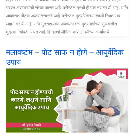
ग्रस्त असणाऱ्यांची संख्या जास्त आहे. प्रोस्टेट ग्रंथी ही एक नर ग्रंथी आहे, आणि
आकारात मोठ्या अक्रोडसारखे आहे. प्रोस्टेट मुत्रपिंडाच्या खाली स्थित एक
लहान ग्रंथी आहे आणि मुत्राशयच्या पायथ्याजवळ, मुत्रमार्गाच्या सुरूवातीस
मुत्रमार्गाभोवती स्थित आहे. हि ग्रंथी लैंगिक आणि लघवीच्या कार्यांमध्ये
मलावष्टंभ – पोट साफ न होणे – आयुर्वेदिक
उपाय