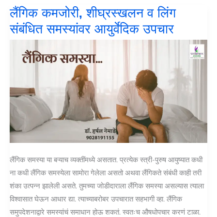
लैंगिक कमजोरी, शीघ्रस्खलन व लिंग
संबंधित समस्यांवर आयुर्वेदिक उपचार
लैंगिक समस्या या बऱ्याच व्यक्तींमध्ये असतात. प्रत्येक स्त्री-पुरुष आयुष्यात कधी
ना कधी लैंगिक समस्येला सामोरा गेलेला असतो अथवा लैंगिकते संबंधी काही तरी
शंका उत्पन्न झालेली असते. तुमच्या जोडीदाराला लैंगिक समस्या असल्यास त्याला
विश्वासात घेऊन आधार द्या. त्याच्याबरोबर उपचारात सहभागी व्हा. लैंगिक
समुपदेशनाद्वारे समस्यांचं समाधान होऊ शकतं. स्वतःच औषधोपचार करणं टाळा.