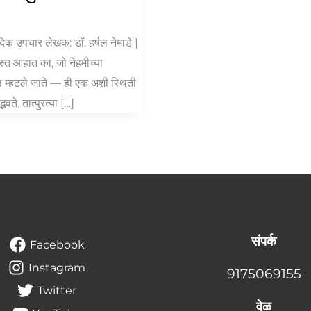
दिक उपचार लेखक: डॉ. हर्षल नेमाडे |
त्रस्त आहात का, जो नेहमीच्या
त्त म्हटले जाते — ही एक अशी स्थिती
ते. तात्पुरत्या […]
संपर्क
Facebook
Instagram
9175069155
Twitter
वेळ