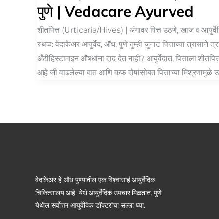
पुणे | Vedacare Ayurved
शीतपित्त (Urticaria/Hives) | अंगावर पित्त उठणे, खाज व आयुर्वे
स्थळ: वेदाकेअर आयुर्वेद, औंध, पुणे तुम्ही जुनाट पित्ताच्या त्रासाने 
अँटीहिस्टामाइन औषधांना दाद देत नाही? आयुर्वेदात, पित्ताला शीतपि
आहे जी वाढलेल्या वात आणि कफ दोषांसोबत पित्ताच्या मिश्रणामुळे उद्भव
वेदाकेअर हे औंध पुण्यातील एक विश्वासार्ह आयुर्वेदिक
चिकित्सालय आहे. येथे आयुर्वेदिक उपचार मिळतात. पुणे
येथील सर्वोत्तम आयुर्वेदिक डॉक्टरांचा सल्ला घ्या.